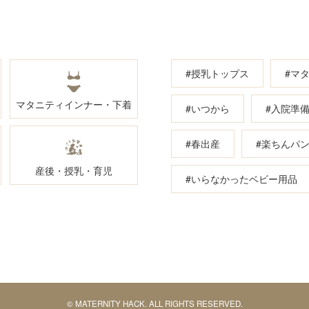
#授乳トップス
#マ
マタニティインナー・下着
#いつから
#入院準
#春出産
#楽ちんパ
産後・授乳・育児
#いらなかったベビー用品
© MATERNITY HACK. ALL RIGHTS RESERVED.