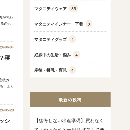
マタニティウェア
35
力が奪わ
えるのも
マタニティインナー・下着
8
マタニティグッズ
4
26/06/04
妊娠中の生活・悩み
4
？寝
産後・授乳・育児
4
産後ガー
ち、よく
最新の投稿
26/05/28
ッシ
【後悔しない出産準備】買わなく
てよかったベビー用品15選！必要