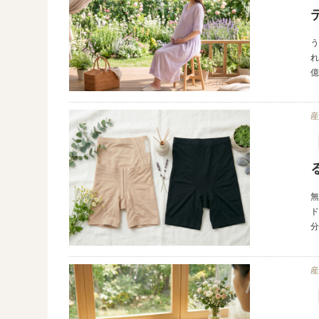
れ
億
ド
分