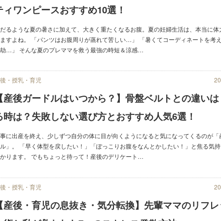
ティワンピースおすすめ10選！
うだるような夏の暑さに加えて、大きく重たくなるお腹。夏の妊婦生活は、本当に体
ますよね。 「パンツはお腹周りが蒸れて苦しい…」 「暑くてコーディネートを考
劫…」 そんな夏のプレママを救う最強の時短＆涼感…
産後・授乳・育児
20
【産後ガードルはいつから？】骨盤ベルトとの違いは
る時は？失敗しない選び方とおすすめ人気6選！
無事に出産を終え、少しずつ自分の体に目が向くようになると気になってくるのが「
ル」。 「早く体型を戻したい！」「ぽっこりお腹をなんとかしたい！」と焦る気持
かります。 でもちょっと待って！産後のデリケート…
産後・授乳・育児
20
【産後・育児の息抜き・気分転換】先輩ママのリフレ