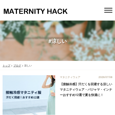
#涼しい
トップ
>
ブログ
>
涼しい
マタニティウェア
2026/07/08
【接触冷感】汗だくを回避する涼しい
マタニティウェア・パジャマ・インナ
ーおすすめ12選で夏を快適に！