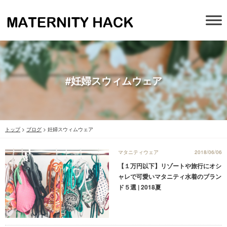
#妊婦スウィムウェア
トップ
>
ブログ
>
妊婦スウィムウェア
マタニティウェア
2018/06/06
【１万円以下】リゾートや旅行にオシ
ャレで可愛いマタニティ水着のブラン
ド５選 | 2018夏