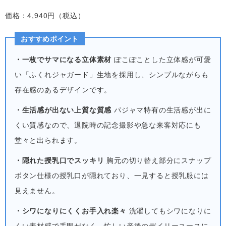
価格：4,940円（税込）
おすすめポイント
・一枚でサマになる立体素材
ぽこぽことした立体感が可愛
い「ふくれジャガード」生地を採用し、シンプルながらも
存在感のあるデザインです。
・生活感が出ない上質な質感
パジャマ特有の生活感が出に
くい質感なので、退院時の記念撮影や急な来客対応にも
堂々と出られます。
・隠れた授乳口でスッキリ
胸元の切り替え部分にスナップ
ボタン仕様の授乳口が隠れており、一見すると授乳服には
見えません。
・シワになりにくくお手入れ楽々
洗濯してもシワになりに
くい素材感で手間がなく、忙しい産後のデイリーユースに